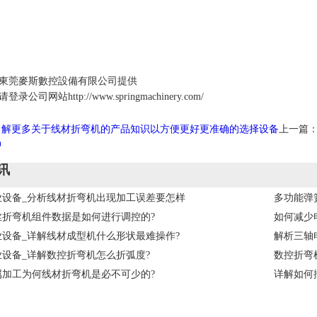
東莞麥斯數控設備有限公司提供
公司网站http://www.springmachinery.com/
了解更多关于线材折弯机的产品知识以方便更好更准确的选择设备
上一篇
品
讯
业设备_分析线材折弯机出现加工误差要怎样
多功能弹
丝折弯机组件数据是如何进行调控的?
如何减少
业设备_详解线材成型机什么形状最难操作?
解析三轴
设备_详解数控折弯机怎么折弧度?
数控折弯
属加工为何线材折弯机是必不可少的?
详解如何