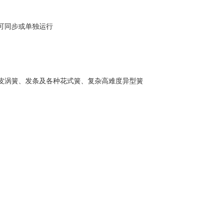
可同步或单独运行
钢皮涡簧、发条及各种花式簧、复杂高难度异型簧