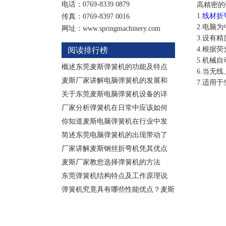
电话：0769-8339 0879
高精密的
1.
线材折
传真：0769-8397 0016
2.电脑
网址：www.springmachinery.com
3.设有
4.根据
阅读排行榜
5.机械
概述东莞麦斯弹簧机的功能及特点
6.当无
麦斯厂家讲解电脑弹簧机的发展和
7.适用
关于东莞麦斯电脑弹簧机设备的详
厂家分析弹簧机在日常中应该如何
你知道麦斯电脑弹簧机在行业中发
简述东莞电脑弹簧机的出现带动了
厂家讲解麦斯钢丝折弯机凭其优点
麦斯厂家教您选择弹簧机的方法
东莞弹簧机结构特点及工作原理说
弹簧机究竟具有哪些性能优点？麦斯