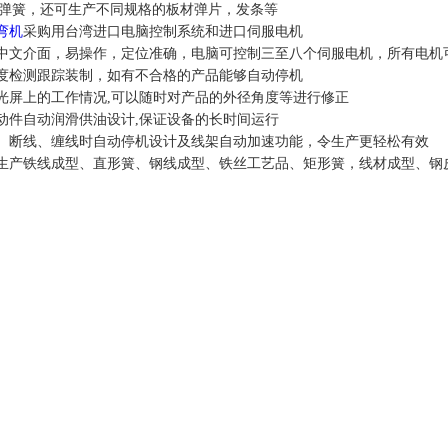
弹簧，还可生产不同规格的板材弹片，发条等
弯机
采购用台湾进口电脑控制系统和进口伺服电机
为中文介面，易操作，定位准确，电脑可控制三至八个伺服电机，所有电机
精度检测跟踪装制，如有不合格的产品能够自动停机
荧光屏上的工作情况,可以随时对产品的外径角度等进行修正
自动件自动润滑供油设计,保证设备的长时间运行
线、断线、缠线时自动停机设计及线架自动加速功能，令生产更轻松有效
于生产铁线成型、直形簧、钢线成型、铁丝工艺品、矩形簧，线材成型、