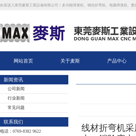
欢迎进入東莞麥斯工業設備有限公司！多功能弹簧机、钢丝折弯机、电脑弹簧机、数控
网站首页
关于麦斯
产品中心
新闻资讯
公司新闻
行业新闻
常见问题
联系我们
线材折弯机采
电话：0769-8382 9622