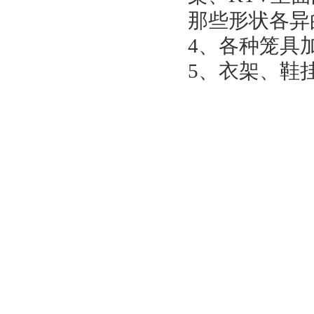
那些形状各异
4、各种笼具
5、衣架、鞋