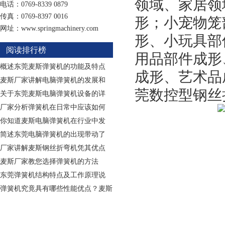
领域、家居领
电话：0769-8339 0879
传真：0769-8397 0016
形；小宠物笼
网址：www.springmachinery.com
形、小玩具部
阅读排行榜
用品部件成形
概述东莞麦斯弹簧机的功能及特点
成形、艺术品
麦斯厂家讲解电脑弹簧机的发展和
莞数控型钢丝
关于东莞麦斯电脑弹簧机设备的详
厂家分析弹簧机在日常中应该如何
你知道麦斯电脑弹簧机在行业中发
简述东莞电脑弹簧机的出现带动了
厂家讲解麦斯钢丝折弯机凭其优点
麦斯厂家教您选择弹簧机的方法
东莞弹簧机结构特点及工作原理说
弹簧机究竟具有哪些性能优点？麦斯