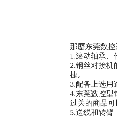
那麼东莞数控
1.滚动轴承
2.钢丝对接
捷。
3.配备上选
4.东莞数控
过关的商品可
5.送线和转