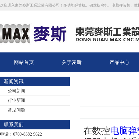
欢迎进入東莞麥斯工業設備有限公司！多功能弹簧机、钢丝折弯机、电脑弹簧机、数控
网站首页
关于麦斯
产品中心
新闻资讯
公司新闻
行业新闻
常见问题
联系我们
在数控
电脑弹
电话：0769-8382 9622