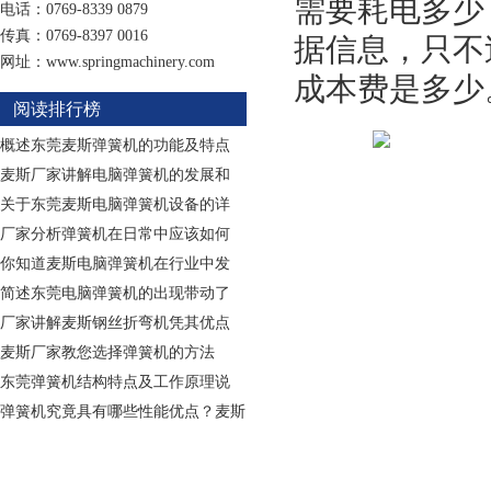
需要耗电多少
电话：0769-8339 0879
传真：0769-8397 0016
据信息，只不
网址：www.springmachinery.com
成本费是多少
阅读排行榜
概述东莞麦斯弹簧机的功能及特点
麦斯厂家讲解电脑弹簧机的发展和
关于东莞麦斯电脑弹簧机设备的详
厂家分析弹簧机在日常中应该如何
你知道麦斯电脑弹簧机在行业中发
简述东莞电脑弹簧机的出现带动了
厂家讲解麦斯钢丝折弯机凭其优点
麦斯厂家教您选择弹簧机的方法
东莞弹簧机结构特点及工作原理说
弹簧机究竟具有哪些性能优点？麦斯