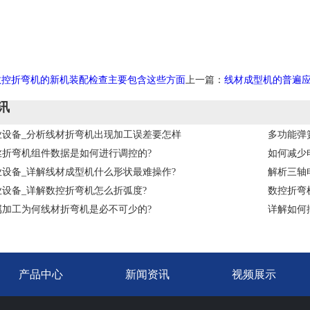
数控折弯机的新机装配检查主要包含这些方面
上一篇：
线材成型机的普遍应
讯
业设备_分析线材折弯机出现加工误差要怎样
多功能弹
丝折弯机组件数据是如何进行调控的?
如何减少
业设备_详解线材成型机什么形状最难操作?
解析三轴
设备_详解数控折弯机怎么折弧度?
数控折弯
属加工为何线材折弯机是必不可少的?
详解如何
产品中心
新闻资讯
视频展示