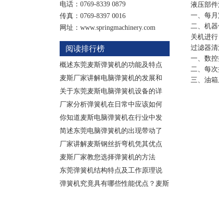
电话：0769-8339 0879
液压部件
一、每月
传真：0769-8397 0016
二、机器
网址：www.springmachinery.com
关机进行
过滤器清
阅读排行榜
一、数控
概述东莞麦斯弹簧机的功能及特点
二、每次
麦斯厂家讲解电脑弹簧机的发展和
三、油箱
关于东莞麦斯电脑弹簧机设备的详
厂家分析弹簧机在日常中应该如何
你知道麦斯电脑弹簧机在行业中发
简述东莞电脑弹簧机的出现带动了
厂家讲解麦斯钢丝折弯机凭其优点
麦斯厂家教您选择弹簧机的方法
东莞弹簧机结构特点及工作原理说
弹簧机究竟具有哪些性能优点？麦斯