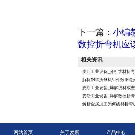
下一篇：
小编
数控折弯机应
相关资讯
麦斯工业设备_分析线材折
解析钢丝折弯机组件数据是
麦斯工业设备_详解线材成型
麦斯工业设备_详解数控折弯
解析金属加工为何线材折弯
网站首页
关于麦斯
产品中心