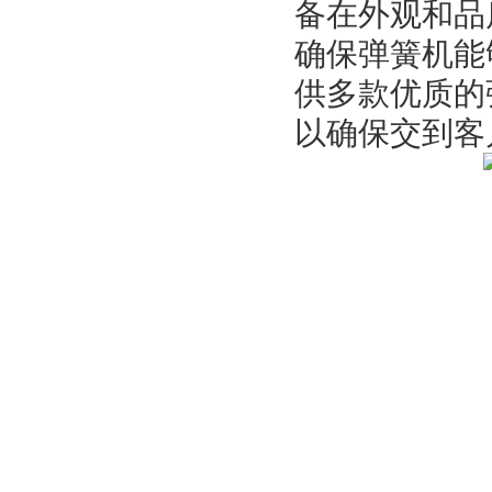
备在外观和品
确保弹簧机能
供多款优质的
以确保交到客