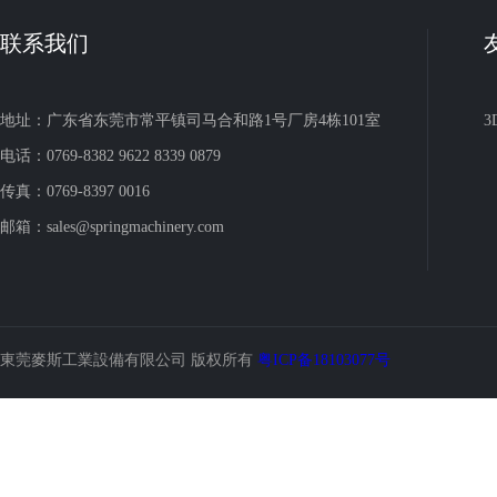
联系我们
地址：广东省东莞市常平镇司马合和路1号厂房4栋101室
3
电话：0769-8382 9622 8339 0879
传真：0769-8397 0016
邮箱：sales@springmachinery.com
東莞麥斯工業設備有限公司 版权所有
粤ICP备18103077号