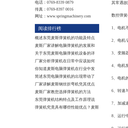
电话：0769-8339 0879
其常遇故
传真：0769-8397 0016
数控弹簧
网址：www.springmachinery.com
1、电机
阅读排行榜
概述东莞麦斯弹簧机的功能及特点
2、电机
麦斯厂家讲解电脑弹簧机的发展和
3、变频
关于东莞麦斯电脑弹簧机设备的详
厂家分析弹簧机在日常中应该如何
4、电机
你知道麦斯电脑弹簧机在行业中发
简述东莞电脑弹簧机的出现带动了
5、电机
厂家讲解麦斯钢丝折弯机凭其优点
6、转速
麦斯厂家教您选择弹簧机的方法
东莞弹簧机结构特点及工作原理说
7、加减
弹簧机究竟具有哪些性能优点？麦斯
8、运行