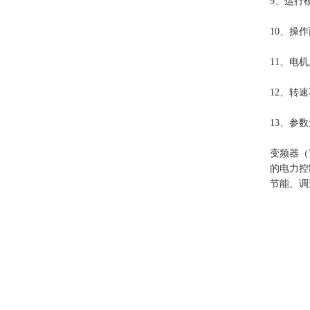
9、运行
10、操
11、电
12、转
13、参
变频器（V
的电力控
节能、调