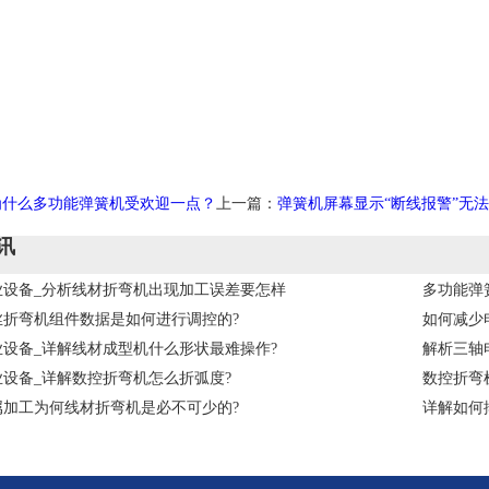
为什么多功能弹簧机受欢迎一点？
上一篇：
弹簧机屏幕显示“断线报警”无
讯
业设备_分析线材折弯机出现加工误差要怎样
多功能弹
丝折弯机组件数据是如何进行调控的?
如何减少
业设备_详解线材成型机什么形状最难操作?
解析三轴
设备_详解数控折弯机怎么折弧度?
数控折弯
属加工为何线材折弯机是必不可少的?
详解如何