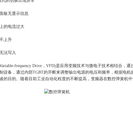
模式的切换出现异常
作面板无显示信息
机上的电流过大
速不上升
数无法写入
ariable-frequency Drive，VFD)是应用变频技术与微电子技
制设备，通过内部TGBT的开断来调整输出电源的电压和频率，根据电
速的目的。随着目前工业自动化程度的不断提高，变频器在数控弹簧机中